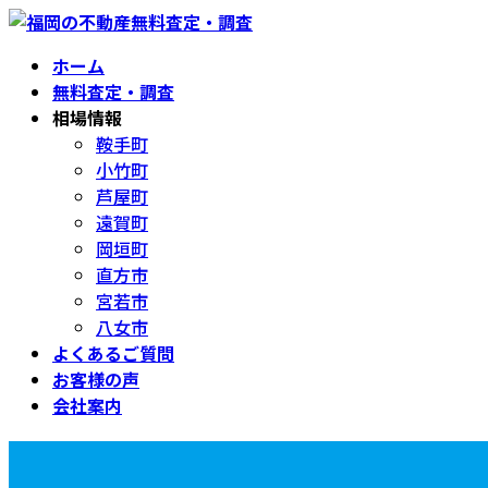
コ
ナ
ン
ビ
ホーム
テ
ゲ
無料査定・調査
ン
ー
相場情報
ツ
シ
鞍手町
へ
ョ
小竹町
ス
ン
芦屋町
キ
に
遠賀町
ッ
移
岡垣町
プ
動
直方市
宮若市
八女市
よくあるご質問
お客様の声
会社案内
宮若市の土地・空き家 無料