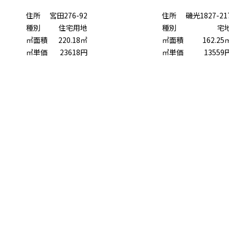
住所
宮田276-92
住所
磯光1827-21
種別
住宅用地
種別
宅
㎡面積
220.18㎡
㎡面積
162.25
㎡単価
23618円
㎡単価
13559